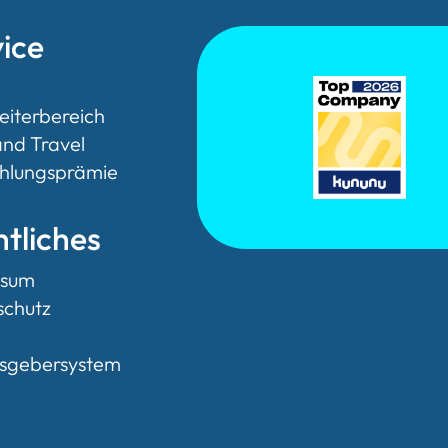
ice
eiterbereich
nd Travel
hlungsprämie
tliches
ssum
schutz
isgebersystem