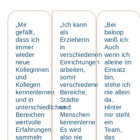
„Mir
„Ich kann
„Bei
gefällt,
als
baloop
dass ich
Erzieherin
weiß ich:
immer
in
Auch
wieder
verschiedenen
wenn ich
neue
Einrichtungen
alleine im
Kolleginnen
arbeiten,
Einsatz
und
somit
bin,
Kollegen
verschiedene
stehe ich
kennenlernen
Bereiche,
nie allein
und in
Städte
da.
unterschiedlichen
und
Hinter
Bereichen
Menschen
mir steht
wertvolle
kennenlerne.
ein
Erfahrungen
Es wird
Team,
sammeln
also nie
das