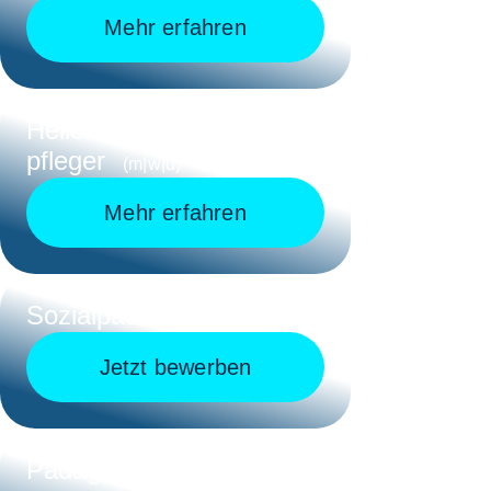
Mehr erfahren
Heilerziehungs-
pfleger
(m|w|d)
Mehr erfahren
Sozialpädagoge
(m|w|d)
Jetzt bewerben
Pädagogische