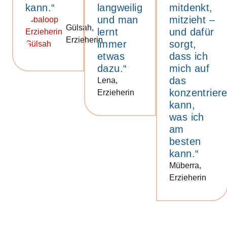
kann.“
langweilig
mitdenkt,
und man
mitzieht –
Gülsah,
lernt
und dafür
Erzieherin
immer
sorgt,
etwas
dass ich
dazu.“
mich auf
das
Lena,
konzentrier
Erzieherin
kann,
was ich
am
besten
kann.“
Müberra,
Erzieherin